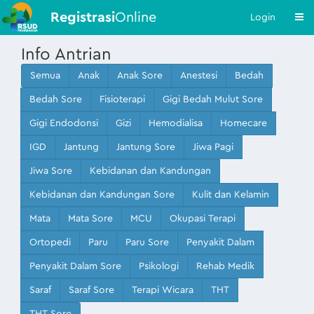
Registrasi
Online
Login
Info Antrian
Semua
Anak
Anak Sore
Anestesi
Bedah
Bedah Sore
Fisioterapi
Gigi Bedah Mulut Sore
Gigi Endodonsi
Gizi
Hemodialisa
Homecare
IGD
Jantung
Jantung Sore
Jiwa Pagi
Jiwa Sore
Kebidanan dan Kandungan
Kebidanan dan Kandungan Sore
Kulit dan Kelamin
Mata
Mata Sore
MCU
Okupasi Terapi
Ortopedi
Paru
Paru Sore
Penyakit Dalam
Penyakit Dalam Sore
Psikologi
Rehab Medik
Saraf
Saraf Sore
Terapi Wicara
THT