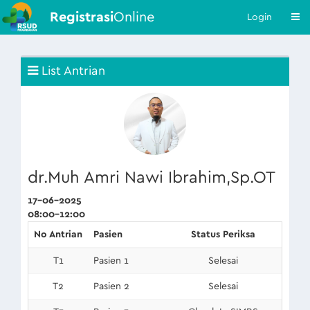
Registrasi
Online
Login
List Antrian
dr.Muh Amri Nawi Ibrahim,Sp.OT
17-06-2025
08:00-12:00
No Antrian
Pasien
Status Periksa
T1
Pasien 1
Selesai
T2
Pasien 2
Selesai