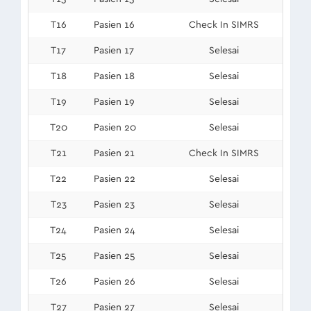
T16
Pasien 16
Check In SIMRS
T17
Pasien 17
Selesai
T18
Pasien 18
Selesai
T19
Pasien 19
Selesai
T20
Pasien 20
Selesai
T21
Pasien 21
Check In SIMRS
T22
Pasien 22
Selesai
T23
Pasien 23
Selesai
T24
Pasien 24
Selesai
T25
Pasien 25
Selesai
T26
Pasien 26
Selesai
T27
Pasien 27
Selesai